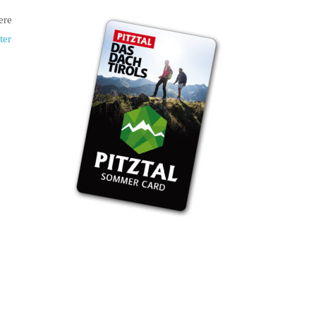
ere
ter